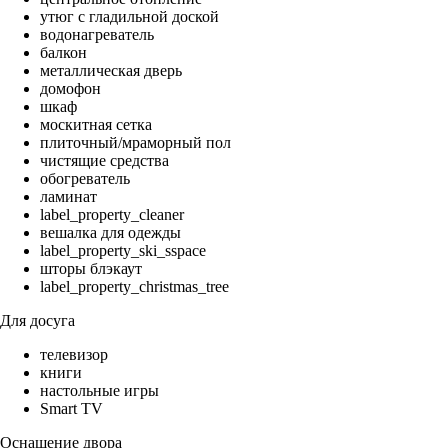
утюг с гладильной доской
водонагреватель
балкон
металлическая дверь
домофон
шкаф
москитная сетка
плиточный/мраморный пол
чистящие средства
обогреватель
ламинат
label_property_cleaner
вешалка для одежды
label_property_ski_sspace
шторы блэкаут
label_property_christmas_tree
Для досуга
телевизор
книги
настольные игры
Smart TV
Оснащение двора