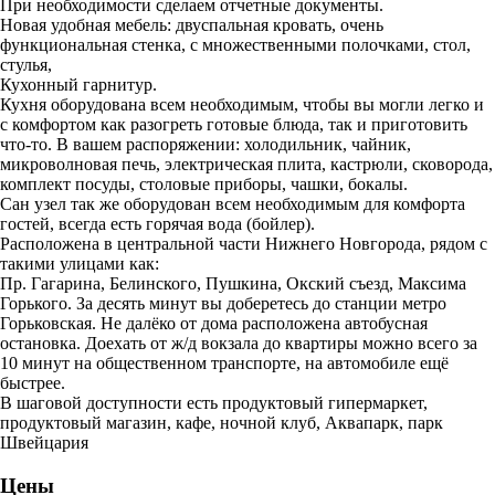
При необходимости сделаем отчетные документы.
Новая удобная мебель: двуспальная кровать, очень
функциональная стенка, с множественными полочками, стол,
стулья,
Кухонный гарнитур.
Кухня оборудована всем необходимым, чтобы вы могли легко и
с комфортом как разогреть готовые блюда, так и приготовить
что-то. В вашем распоряжении: холодильник, чайник,
микроволновая печь, электрическая плита, кастрюли, сковорода,
комплект посуды, столовые приборы, чашки, бокалы.
Сан узел так же оборудован всем необходимым для комфорта
гостей, всегда есть горячая вода (бойлер).
Расположена в центральной части Нижнего Новгорода, рядом с
такими улицами как:
Пр. Гагарина, Белинского, Пушкина, Окский съезд, Максима
Горького. За десять минут вы доберетесь до станции метро
Горьковская. Не далёко от дома расположена автобусная
остановка. Доехать от ж/д вокзала до квартиры можно всего за
10 минут на общественном транспорте, на автомобиле ещё
быстрее.
В шаговой доступности есть продуктовый гипермаркет,
продуктовый магазин, кафе, ночной клуб, Аквапарк, парк
Швейцария
Цены