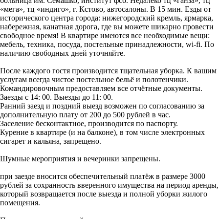
больница им. Семашко, институт фсб. Недалёко тц «ганза», тц
«мега», тц «индиго», г. Кстово, автосалоны. В 15 мин. Езды от
исторического центра города: нижегородский кремль, ярмарка,
набережная, канатная дорога, где вы можете шикарно провести
свободное время! В квартире имеются все необходимые вещи:
мебель, техника, посуда, постельные принадлежности, wi-fi. По
наличию свободных дней уточняйте.
После каждого гостя производится тщательная уборка. К вашим
услугам всегда чистое постельное бельё и полотенчики.
Командировочным предоставляем все отчётные документы.
Заезды с 14: 00. Выезды до 11: 00.
Ранний заезд и поздний выезд возможен по согласованию за
дополнительную плату от 200 до 500 рублей в час.
Заселение бесконтактное, производится по паспорту.
Курение в квартире (и на балконе), в том числе электронных
сигарет и кальяна, запрещено.
Шумные мероприятия и вечеринки запрещены.
​при заезде вносится обеспечительный платёж в размере 3000
рублей за сохранность вверенного имущества на период аренды,
который возвращается после выезда и полной уборки жилого
помещения.