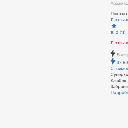
Арзамас
Показат
11 отзыв
10,0
(11)
11 отзыв
Быст
37 8
Стоимос
Суперхо
Кэшбэк
Заброни
Подроб