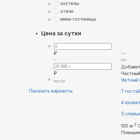
хостелы
отели
мини-гостиницы
Цена за сутки
₽
-
Добавит
₽
Частны
Уютный 
Показать варианты
7 госте
4 крова
3 спаль
2
100 м
Повыше