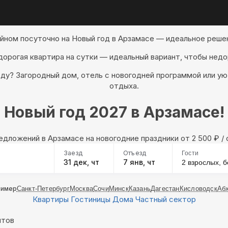
ейном посуточно на Новый год в Арзамасе — идеальное решен
дорогая квартира на сутки — идеальный вариант, чтобы недо
оду? Загородный дом, отель с новогодней программой или у
отдыха.
Новый год 2027 в Арзамасе!
редложений в Арзамасе на новогодние праздники oт 2 500
₽
/ 
Заезд
Отъезд
Гости
31 дек, чт
7 янв, чт
2 взрослых,
б
ример
Санкт-Петербург
Москва
Сочи
Минск
Казань
Дагестан
Кисловодск
Аб
Квартиры
Гостиницы
Дома
Частный сектор
нтов