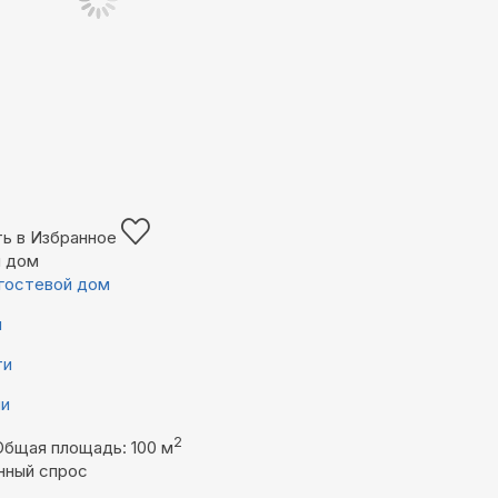
ь в Избранное
й дом
гостевой дом
й
ти
ни
2
Общая площадь: 100 м
нный спрос