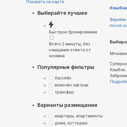
Показать на карте
Кэшбэк
Выбирайте лучшее
Вернём 
после о
Быстрое бронирование
Выбира
Всего 2 минуты, без
ожидания ответа от
Мгновен
хозяина
Суперхо
Популярные фильтры
Кэшбэк
Заброни
бассейн
Подроб
включён завтрак
трансфер
Варианты размещения
квартиры, апартаменты
дома, коттеджи