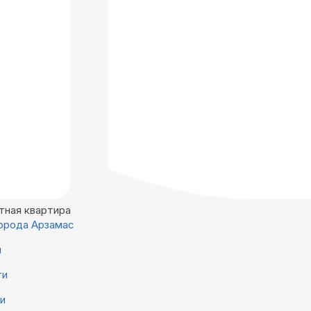
тная квартира
орода Арзамас
й
ти
ни