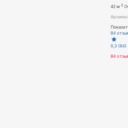
2
42 м
О
Арзамас
Показат
84 отзы
9,3
(84)
84 отзы