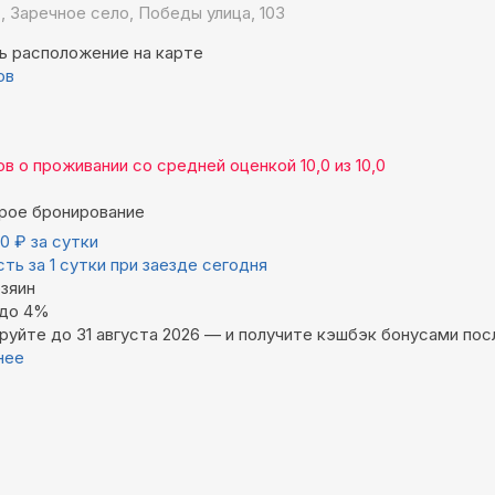
, Заречное село, Победы улица, 103
ь расположение на карте
ов
ов
о проживании со средней оценкой
10,0
из
10,0
рое бронирование
00
₽
за сутки
ть за 1 сутки при заезде сегодня
зяин
 до 4%
руйте до 31 августа 2026 — и получите кэшбэк бонусами пос
нее