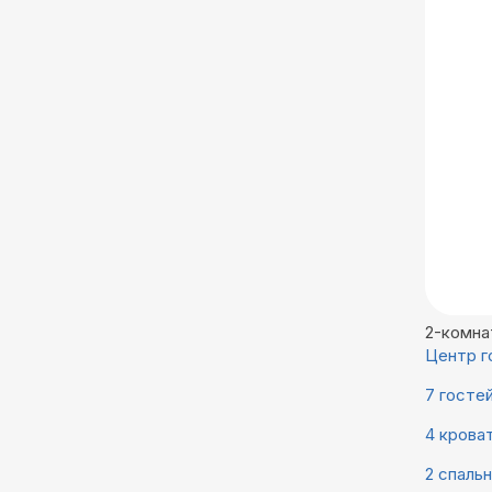
2-комна
Центр г
7 госте
4 крова
2 спаль