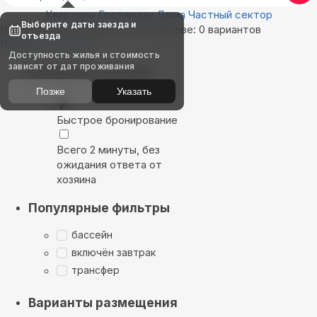
Квартиры
Гостиницы
Дома
Частный сектор
Выберите даты заезда и
Найдём, где остановиться в Павлове: 0 вариантов
отъезда
Показать на карте
Доступность жилья и стоимость
зависят от дат проживания
Выбирайте лучшее
Позже
Указать
Быстрое бронирование
Всего 2 минуты, без
ожидания ответа от
хозяина
Популярные фильтры
бассейн
включён завтрак
трансфер
Варианты размещения