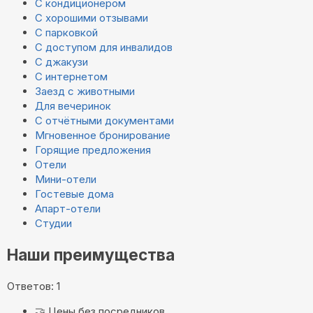
С кондиционером
С хорошими отзывами
С парковкой
С доступом для инвалидов
С джакузи
С интернетом
Заезд с животными
Для вечеринок
С отчётными документами
Мгновенное бронирование
Горящие предложения
Отели
Мини-отели
Гостевые дома
Апарт-отели
Студии
Наши преимущества
Ответов: 1
🤝
Цены без посредников