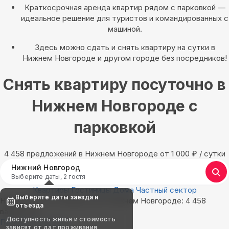
Краткосрочная аренда квартир рядом с парковкой —
идеальное решение для туристов и командированных с
машиной.
Здесь можно сдать и снять квартиру на сутки в
Нижнем Новгороде и другом городе без посредников!
Снять квартиру посуточно в
Нижнем Новгороде с
парковкой
4 458 предложений в Нижнем Новгороде oт 1 000
₽
/ сутки
Нижний Новгород
Выберите даты, 2 гостя
Квартиры
Гостиницы
Дома
Частный сектор
Выберите даты заезда и
Найдём, где остановиться в Нижнем Новгороде: 4 458
отъезда
вариантов
Доступность жилья и стоимость
Показать на карте
зависят от дат проживания