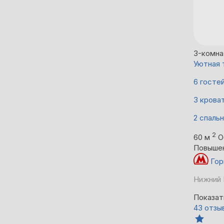
3-комна
Уютная 
6 госте
3 крова
2 спаль
2
60 м
О
Повыше
Гор
Нижний 
Показат
43 отзы