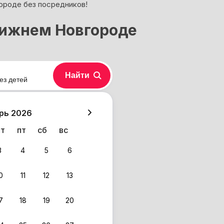
ороде без посредников!
Нижнем Новгороде
Найти
ез детей
хазия
рь 2026
чт
пт
сб
вс
3
4
5
6
0
11
12
13
7
18
19
20