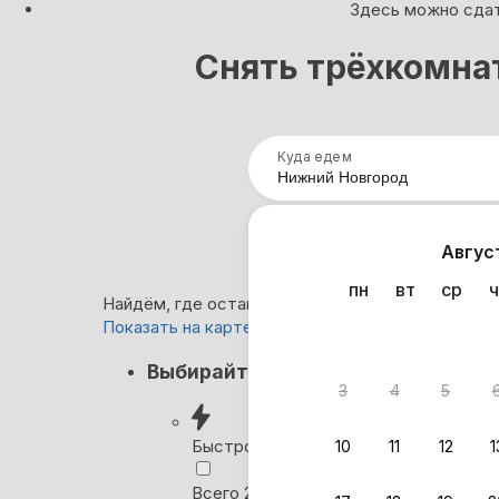
Здесь можно сдат
Снять трёхкомна
Куда едем
Нап
Авгус
пн
вт
ср
ч
Найдём, где остановиться в Нижнем Новгороде:
Показать на карте
Кэшбэк
Выбирайте лучшее
3
4
5
Вернём 
после о
Быстрое бронирование
10
11
12
1
Выбира
Всего 2 минуты, без