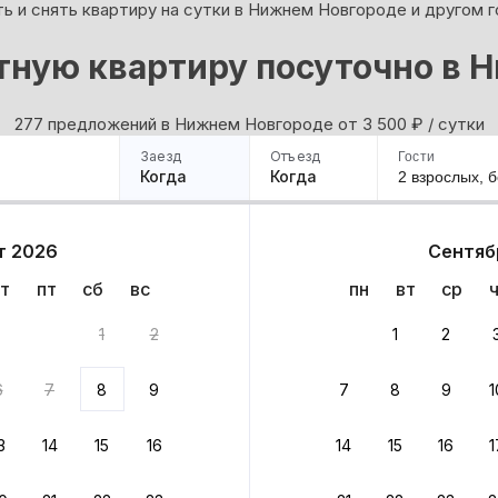
ь и снять квартиру на сутки в Нижнем Новгороде и другом г
тную квартиру посуточно в 
277 предложений в Нижнем Новгороде oт 3 500
₽
/ сутки
Заезд
Отъезд
Гости
Когда
Когда
2 взрослых,
б
ример
Санкт-Петербург
Москва
Сочи
Минск
Казань
Дагестан
Кисловодск
Аб
т 2026
Сентяб
Квартиры
Гостиницы
Дома
Частный сектор
т
пт
сб
вс
пн
вт
ср
 277 вариантов
1
2
1
2
 до 30% за бронь
6
7
8
9
7
8
9
1
бонусами
ценки проживания
3
14
15
16
14
15
16
1
йте быстрое бронирование