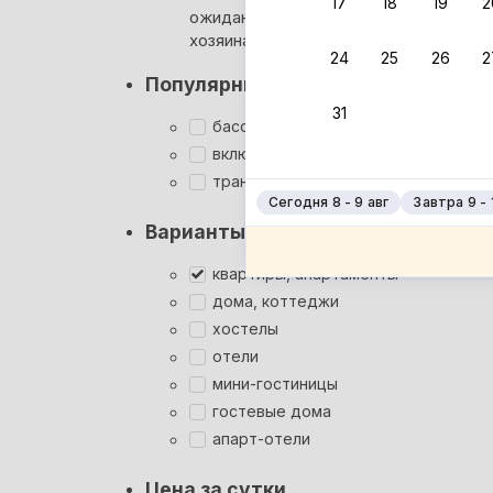
17
18
19
2
ожидания ответа от
Мгновен
хозяина
24
25
26
2
Суперхо
Популярные фильтры
Кэшбэк
31
Заброни
бассейн
Подроб
включён завтрак
трансфер
Сегодня 8 - 9 авг
Завтра 9 - 
Варианты размещения
квартиры, апартаменты
дома, коттеджи
хостелы
отели
мини-гостиницы
гостевые дома
апарт-отели
Цена за сутки