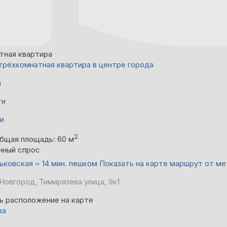
тная квартира
трёхкомнатная квартира в центре города
й
ти
ни
2
бщая площадь: 60 м
нный спрос
ьковская ~ 14 мин. пешком
Показать на карте маршрут от м
Новгород, Тимирязева улица, 9к1
ь расположение на карте
ва