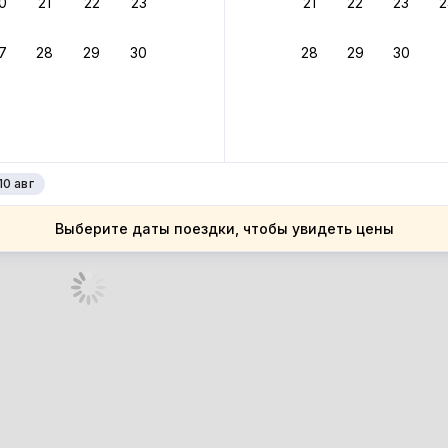
0
21
22
23
21
22
23
2
ное подтверждение брони без ожидания ответа от хозяина
7
28
29
30
28
29
30
зяин
 до 30%
руйте до 31 августа 2026 — и получите кэшбэк бонусами пос
нее
10 авг
Выберите даты поездки, чтобы увидеть цены