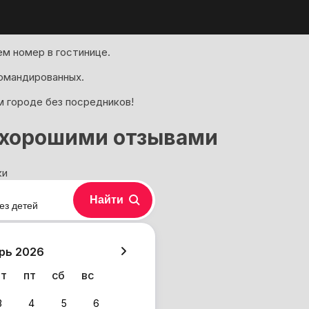
м номер в гостинице.
омандированных.
м городе без посредников!
с хорошими отзывами
ки
Найти
ез детей
хазия
рь 2026
чт
пт
сб
вс
3
4
5
6