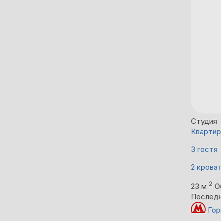
Студия
Квартир
3 гостя
2 крова
2
23 м
О
Последн
Гор