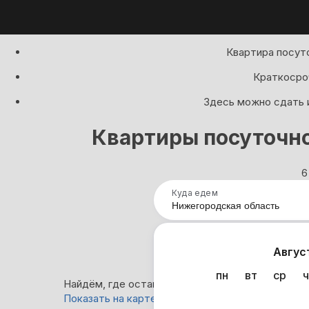
Квартира посут
Краткосроч
Здесь можно сдать и
Квартиры посуточно
6
Куда едем
Нап
Авгус
пн
вт
ср
ч
Найдём, где остановиться в Нижегородской обл
Показать на карте