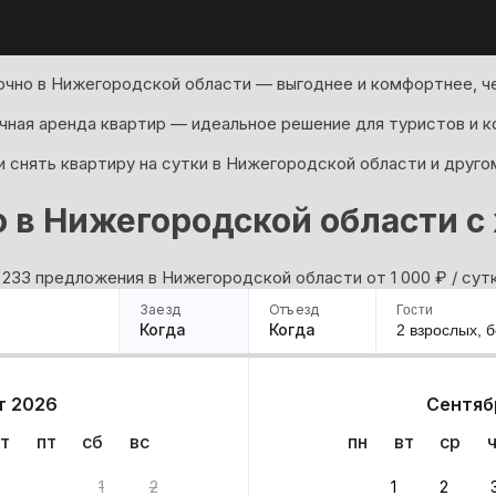
очно в Нижегородской области — выгоднее и комфортнее, че
ная аренда квартир — идеальное решение для туристов и к
 снять квартиру на сутки в Нижегородской области и друго
 в Нижегородской области 
 233 предложения в Нижегородской области oт 1 000
₽
/ сут
Заезд
Отъезд
Гости
Когда
Когда
2 взрослых,
б
ример
Санкт-Петербург
Москва
Сочи
Минск
Казань
Дагестан
Кисловодск
Аб
т 2026
Сентяб
Квартиры
Гостиницы
Дома
Частный сектор
т
пт
сб
вс
пн
вт
ср
асти: 6 233 варианта
1
2
1
2