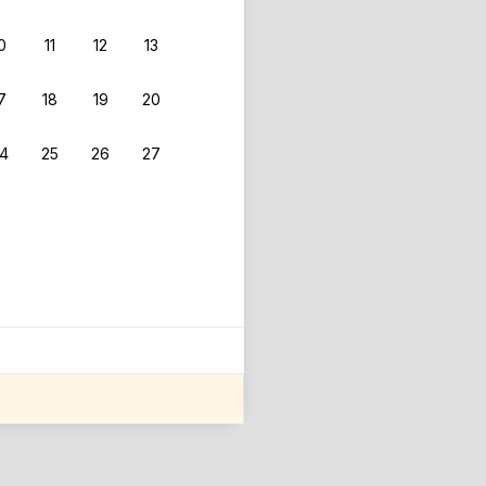
0
11
12
13
7
18
19
20
4
25
26
27
ле оценки проживания.