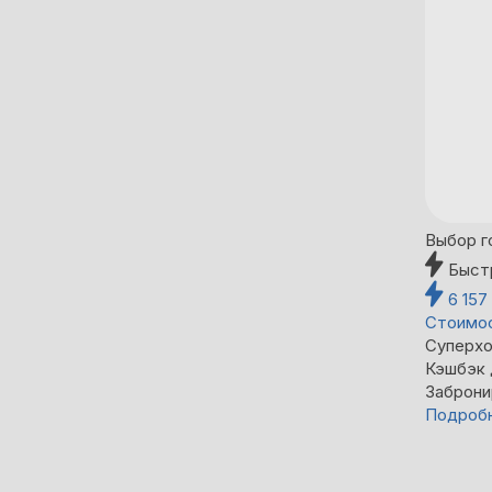
Выбор г
Быст
6 157
Стоимос
Суперхо
Кэшбэк
Заброни
Подроб