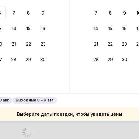
 до 30% за бронь
6
7
8
9
7
8
9
1
бонусами
ценки проживания
3
14
15
16
14
15
16
1
йте быстрое бронирование
0
21
22
23
21
22
23
2
ное подтверждение брони без ожидания ответа от хозяина
7
28
29
30
28
29
30
зяин
 до 4%
руйте до 31 августа 2026 — и получите кэшбэк бонусами пос
нее
8 авг
Выходные 8 - 9 авг
Выберите даты поездки, чтобы увидеть цены