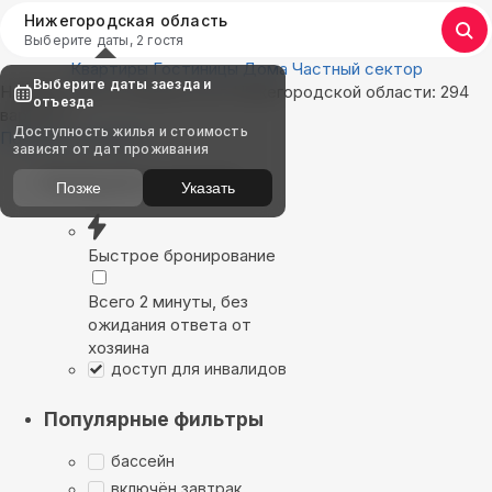
Нижегородская область
Выберите даты, 2 гостя
Квартиры
Гостиницы
Дома
Частный сектор
Выберите даты заезда и
Найдём, где остановиться в Нижегородской области: 294
отъезда
варианта
Доступность жилья и стоимость
Показать на карте
зависят от дат проживания
Выбирайте лучшее
Позже
Указать
Быстрое бронирование
Всего 2 минуты, без
ожидания ответа от
хозяина
доступ для инвалидов
Популярные фильтры
бассейн
включён завтрак