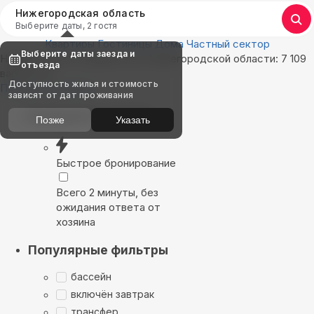
Нижегородская область
Выберите даты, 2 гостя
Квартиры
Гостиницы
Дома
Частный сектор
Выберите даты заезда и
Найдём, где остановиться в Нижегородской области: 7 109
отъезда
вариантов
Доступность жилья и стоимость
Показать на карте
зависят от дат проживания
Выбирайте лучшее
Позже
Указать
Быстрое бронирование
Всего 2 минуты, без
ожидания ответа от
хозяина
Популярные фильтры
бассейн
включён завтрак
трансфер